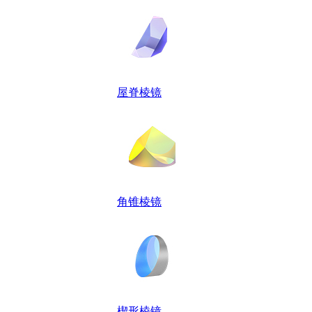
屋脊棱镜
角锥棱镜
楔形棱镜