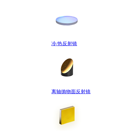
冷/热反射镜
离轴抛物面反射镜