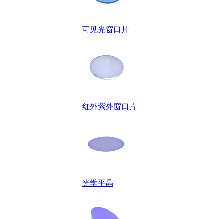
可见光窗口片
红外紫外窗口片
光学平晶