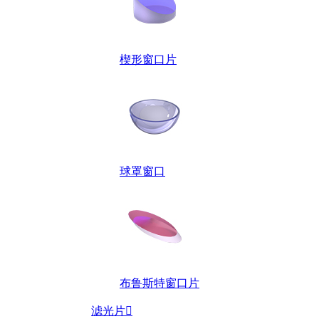
楔形窗口片
球罩窗口
布鲁斯特窗口片
滤光片
