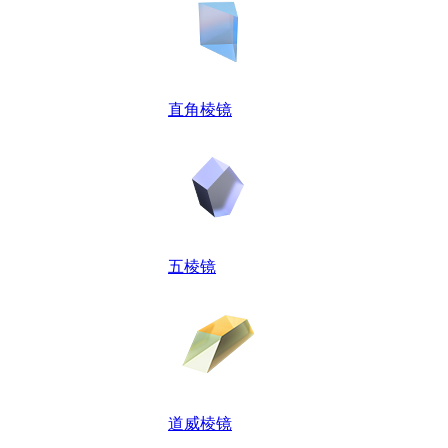
直角棱镜
五棱镜
道威棱镜