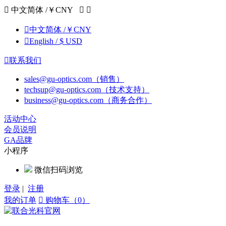

中文简体 /￥CNY



中文简体 /￥CNY

English / $ USD

联系我们
sales@gu-optics.com（销售）
techsup@gu-optics.com（技术支持）
business@gu-optics.com（商务合作）
活动中心
会员说明
GA品牌
小程序
微信扫码浏览
登录
|
注册
我的订单

购物车（0）