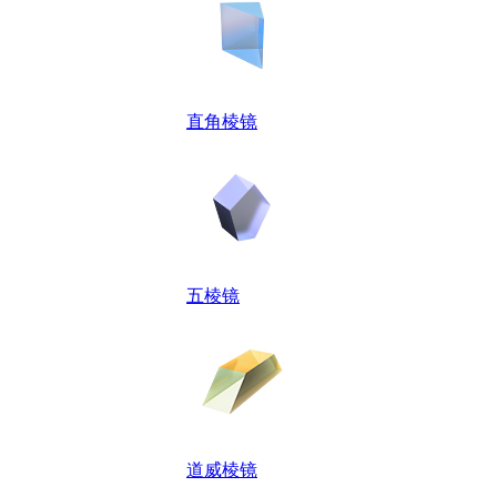
直角棱镜
五棱镜
道威棱镜