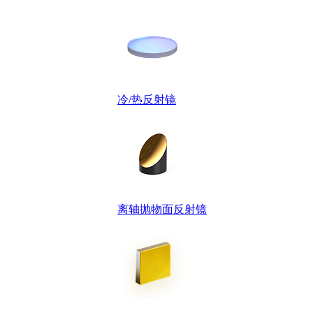
冷/热反射镜
离轴抛物面反射镜