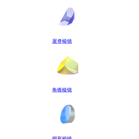
屋脊棱镜
角锥棱镜
楔形棱镜