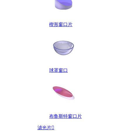
楔形窗口片
球罩窗口
布鲁斯特窗口片
滤光片
