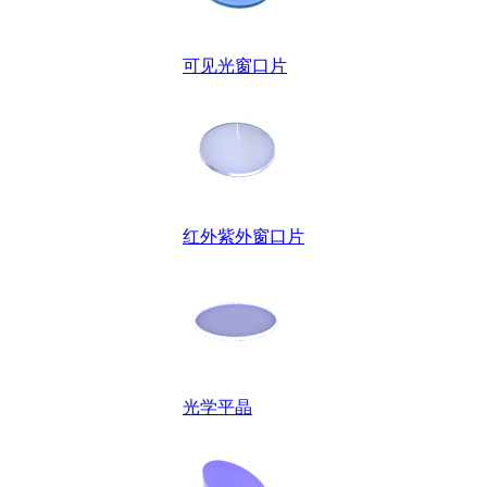
可见光窗口片
红外紫外窗口片
光学平晶