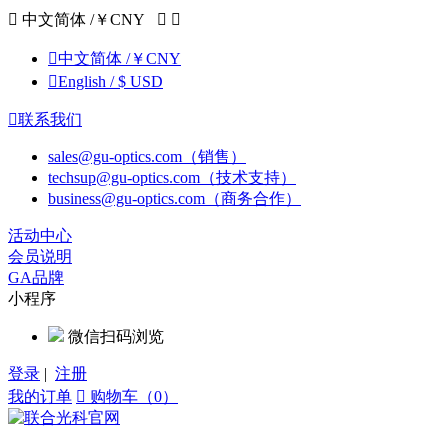

中文简体 /￥CNY



中文简体 /￥CNY

English / $ USD

联系我们
sales@gu-optics.com（销售）
techsup@gu-optics.com（技术支持）
business@gu-optics.com（商务合作）
活动中心
会员说明
GA品牌
小程序
微信扫码浏览
登录
|
注册
我的订单

购物车（0）