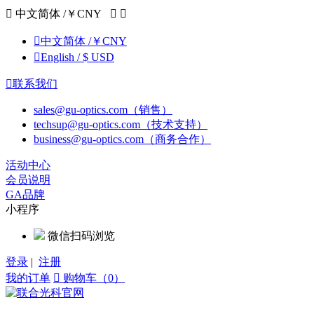

中文简体 /￥CNY



中文简体 /￥CNY

English / $ USD

联系我们
sales@gu-optics.com（销售）
techsup@gu-optics.com（技术支持）
business@gu-optics.com（商务合作）
活动中心
会员说明
GA品牌
小程序
微信扫码浏览
登录
|
注册
我的订单

购物车（0）