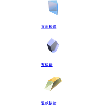
直角棱镜
五棱镜
道威棱镜