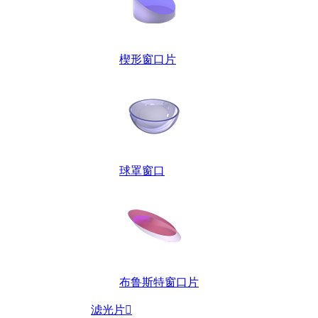
楔形窗口片
球罩窗口
布鲁斯特窗口片
滤光片
