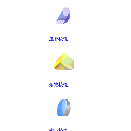
屋脊棱镜
角锥棱镜
楔形棱镜