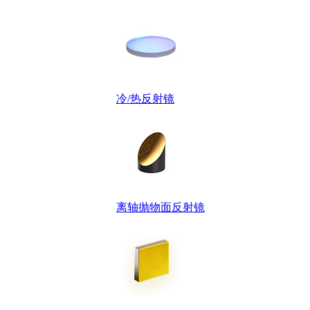
冷/热反射镜
离轴抛物面反射镜