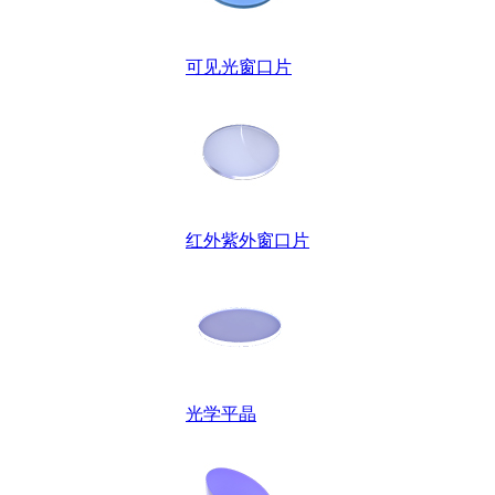
可见光窗口片
红外紫外窗口片
光学平晶