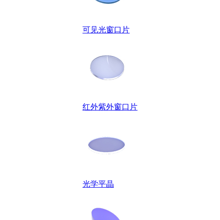
可见光窗口片
红外紫外窗口片
光学平晶