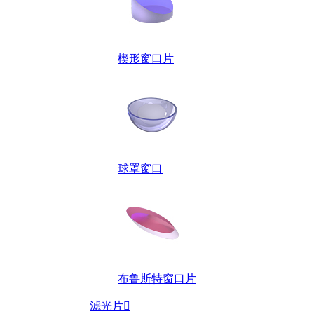
楔形窗口片
球罩窗口
布鲁斯特窗口片
滤光片
