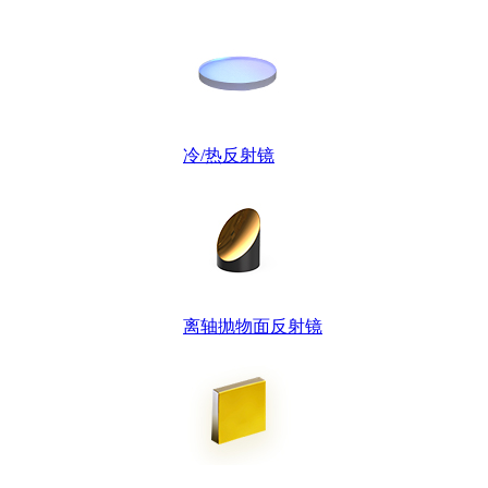
冷/热反射镜
离轴抛物面反射镜