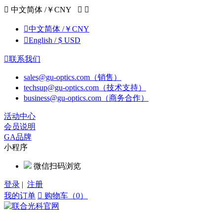

中文简体 /￥CNY



中文简体 /￥CNY

English / $ USD

联系我们
sales@gu-optics.com（销售）
techsup@gu-optics.com（技术支持）
business@gu-optics.com（商务合作）
活动中心
会员说明
GA品牌
小程序
微信扫码浏览
登录
|
注册
我的订单

购物车（0）