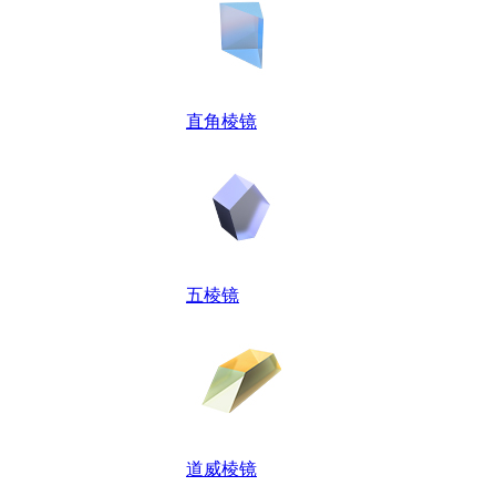
直角棱镜
五棱镜
道威棱镜