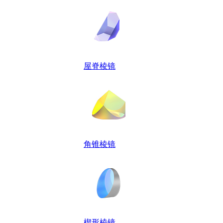
屋脊棱镜
角锥棱镜
楔形棱镜