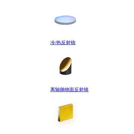
冷/热反射镜
离轴抛物面反射镜