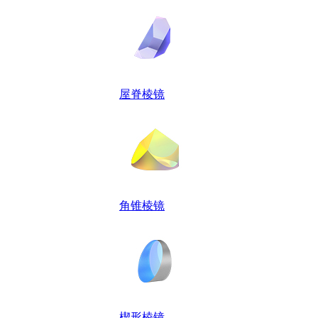
屋脊棱镜
角锥棱镜
楔形棱镜