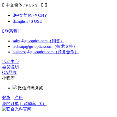

中文简体 /￥CNY



中文简体 /￥CNY

English / $ USD

联系我们
sales@gu-optics.com（销售）
techsup@gu-optics.com（技术支持）
business@gu-optics.com（商务合作）
活动中心
会员说明
GA品牌
小程序
微信扫码浏览
登录
|
注册
我的订单

购物车（0）