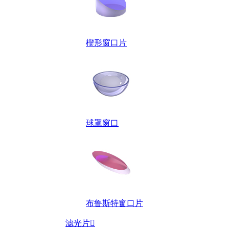
楔形窗口片
球罩窗口
布鲁斯特窗口片
滤光片
