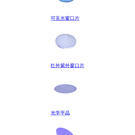
可见光窗口片
红外紫外窗口片
光学平晶