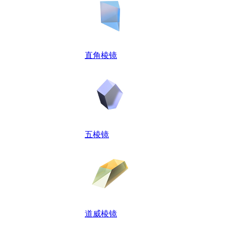
直角棱镜
五棱镜
道威棱镜