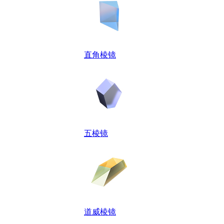
直角棱镜
五棱镜
道威棱镜