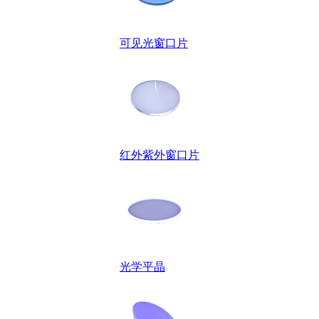
可见光窗口片
红外紫外窗口片
光学平晶