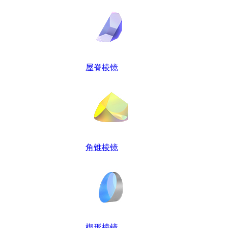
屋脊棱镜
角锥棱镜
楔形棱镜