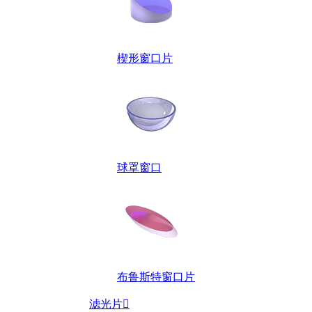
楔形窗口片
球罩窗口
布鲁斯特窗口片
滤光片
