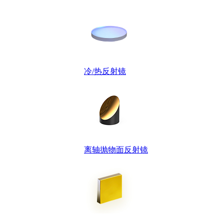
冷/热反射镜
离轴抛物面反射镜