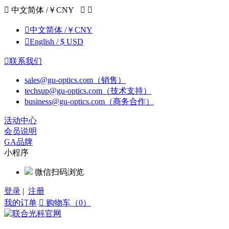

中文简体 /￥CNY



中文简体 /￥CNY

English / $ USD

联系我们
sales@gu-optics.com（销售）
techsup@gu-optics.com（技术支持）
business@gu-optics.com（商务合作）
活动中心
会员说明
GA品牌
小程序
微信扫码浏览
登录
|
注册
我的订单

购物车（0）