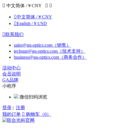

中文简体 /￥CNY



中文简体 /￥CNY

English / $ USD

联系我们
sales@gu-optics.com（销售）
techsup@gu-optics.com（技术支持）
business@gu-optics.com（商务合作）
活动中心
会员说明
GA品牌
小程序
微信扫码浏览
登录
|
注册
我的订单

购物车（0）