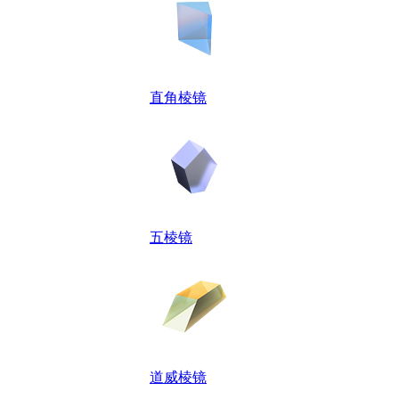
直角棱镜
五棱镜
道威棱镜