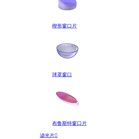
楔形窗口片
球罩窗口
布鲁斯特窗口片
滤光片
