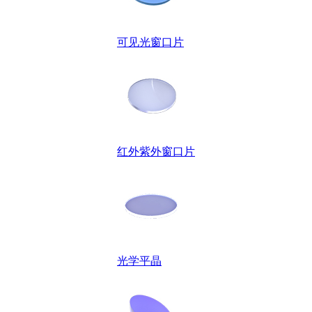
可见光窗口片
红外紫外窗口片
光学平晶