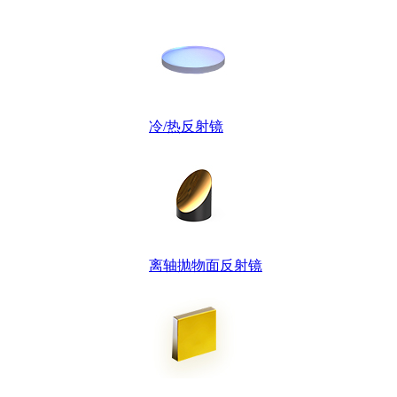
冷/热反射镜
离轴抛物面反射镜