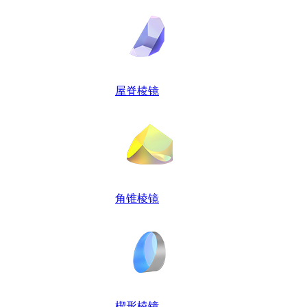
屋脊棱镜
角锥棱镜
楔形棱镜