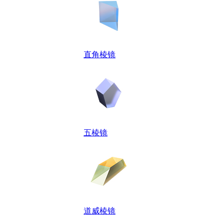
直角棱镜
五棱镜
道威棱镜