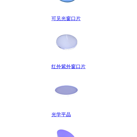
可见光窗口片
红外紫外窗口片
光学平晶