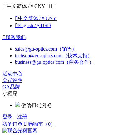

中文简体 /￥CNY



中文简体 /￥CNY

English / $ USD

联系我们
sales@gu-optics.com（销售）
techsup@gu-optics.com（技术支持）
business@gu-optics.com（商务合作）
活动中心
会员说明
GA品牌
小程序
微信扫码浏览
登录
|
注册
我的订单

购物车（0）