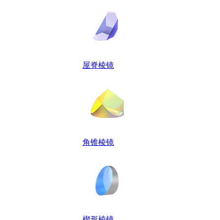
屋脊棱镜
角锥棱镜
楔形棱镜