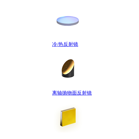
冷/热反射镜
离轴抛物面反射镜