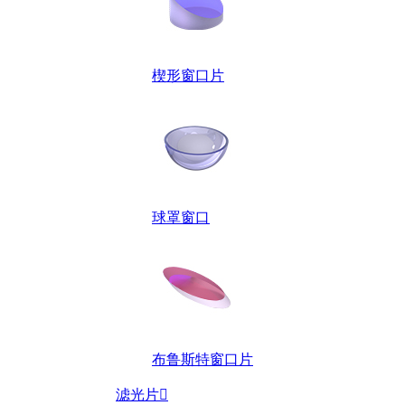
楔形窗口片
球罩窗口
布鲁斯特窗口片
滤光片
