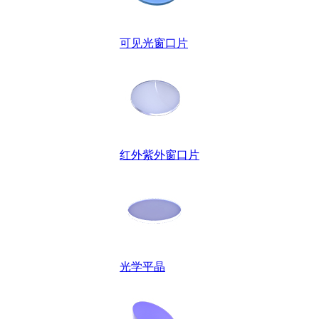
可见光窗口片
红外紫外窗口片
光学平晶