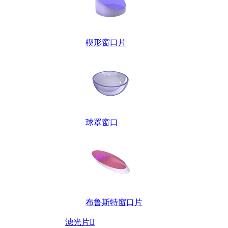
楔形窗口片
球罩窗口
布鲁斯特窗口片
滤光片
