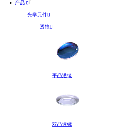
产品


光学元件

透镜

平凸透镜
双凸透镜