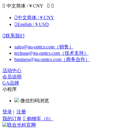

中文简体 /￥CNY



中文简体 /￥CNY

English / $ USD

联系我们
sales@gu-optics.com（销售）
techsup@gu-optics.com（技术支持）
business@gu-optics.com（商务合作）
活动中心
会员说明
GA品牌
小程序
微信扫码浏览
登录
|
注册
我的订单

购物车（0）