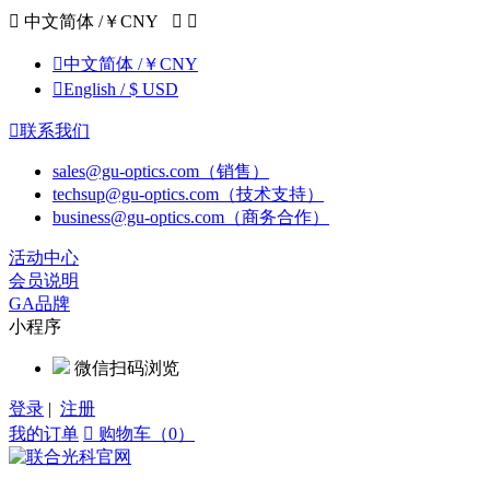

中文简体 /￥CNY



中文简体 /￥CNY

English / $ USD

联系我们
sales@gu-optics.com（销售）
techsup@gu-optics.com（技术支持）
business@gu-optics.com（商务合作）
活动中心
会员说明
GA品牌
小程序
微信扫码浏览
登录
|
注册
我的订单

购物车（0）