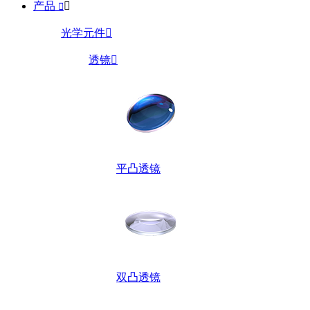
产品


光学元件

透镜

平凸透镜
双凸透镜