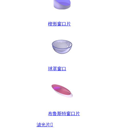
楔形窗口片
球罩窗口
布鲁斯特窗口片
滤光片
