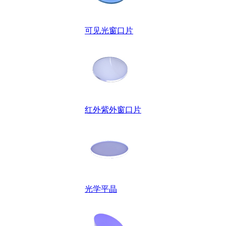
可见光窗口片
红外紫外窗口片
光学平晶