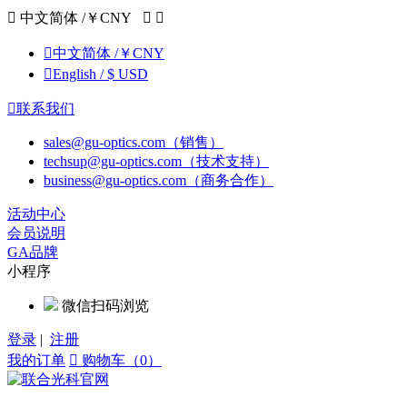

中文简体 /￥CNY



中文简体 /￥CNY

English / $ USD

联系我们
sales@gu-optics.com（销售）
techsup@gu-optics.com（技术支持）
business@gu-optics.com（商务合作）
活动中心
会员说明
GA品牌
小程序
微信扫码浏览
登录
|
注册
我的订单

购物车（0）