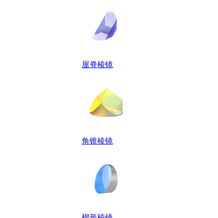
屋脊棱镜
角锥棱镜
楔形棱镜