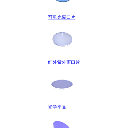
可见光窗口片
红外紫外窗口片
光学平晶