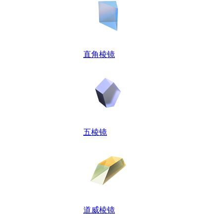
直角棱镜
五棱镜
道威棱镜