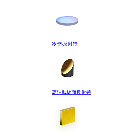
冷/热反射镜
离轴抛物面反射镜