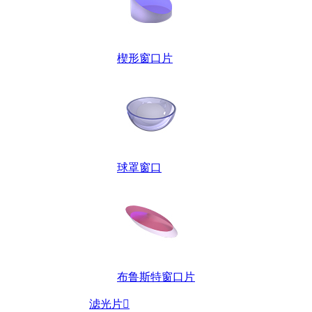
楔形窗口片
球罩窗口
布鲁斯特窗口片
滤光片
