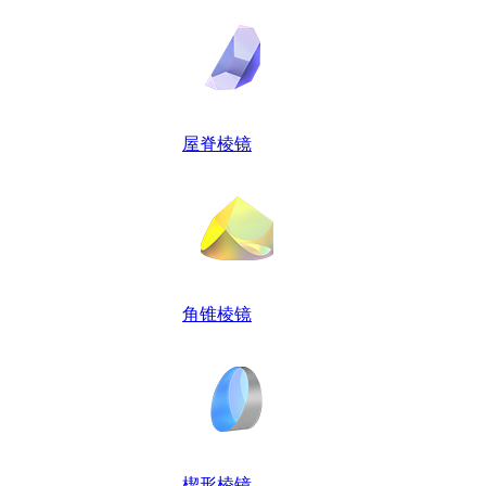
屋脊棱镜
角锥棱镜
楔形棱镜