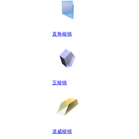
直角棱镜
五棱镜
道威棱镜