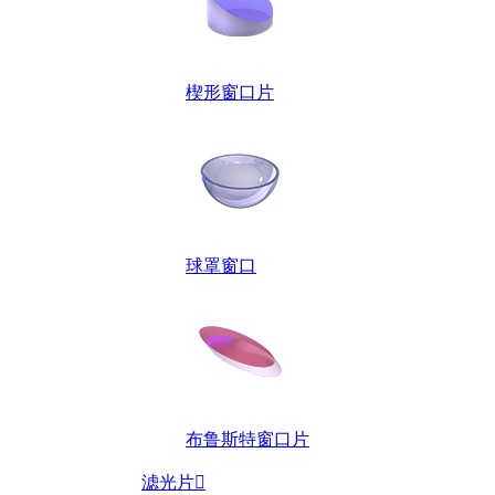
楔形窗口片
球罩窗口
布鲁斯特窗口片
滤光片
