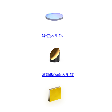
冷/热反射镜
离轴抛物面反射镜