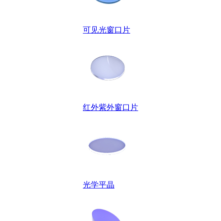
可见光窗口片
红外紫外窗口片
光学平晶