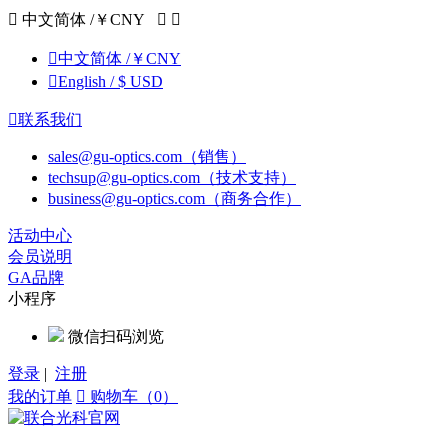

中文简体 /￥CNY



中文简体 /￥CNY

English / $ USD

联系我们
sales@gu-optics.com（销售）
techsup@gu-optics.com（技术支持）
business@gu-optics.com（商务合作）
活动中心
会员说明
GA品牌
小程序
微信扫码浏览
登录
|
注册
我的订单

购物车（0）