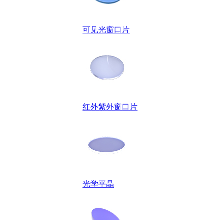
可见光窗口片
红外紫外窗口片
光学平晶