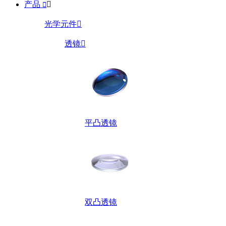
产品


光学元件

透镜

平凸透镜
双凸透镜