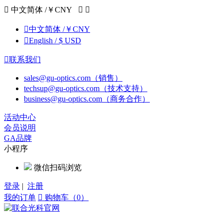

中文简体 /￥CNY



中文简体 /￥CNY

English / $ USD

联系我们
sales@gu-optics.com（销售）
techsup@gu-optics.com（技术支持）
business@gu-optics.com（商务合作）
活动中心
会员说明
GA品牌
小程序
微信扫码浏览
登录
|
注册
我的订单

购物车（0）