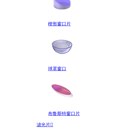
楔形窗口片
球罩窗口
布鲁斯特窗口片
滤光片
